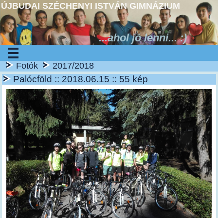
ÚJBUDAI SZÉCHENYI ISTVÁN GIMNÁZIUM
...ahol jó lenni... :)
Fotók
2017/2018
Palócföld :: 2018.06.15 :: 55 kép