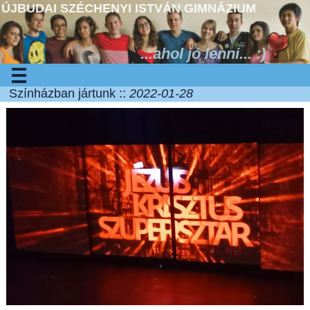
ÚJBUDAI SZÉCHENYI ISTVÁN GIMNÁZIUM
...ahol jó lenni... :)
Színházban jártunk ::
2022-01-28