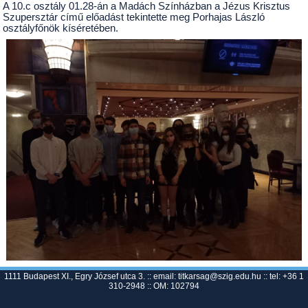
A 10.c osztály 01.28-án a Madách Színházban a
Jézus Krisztus
Szupersztár
című előadást tekintette meg Porhajas László
osztályfőnök kíséretében.
1111 Budapest XI., Egry József utca 3. :: email:
titkarsag@szig.edu.hu
:: tel: +36 1
310-2948 :: OM: 102794