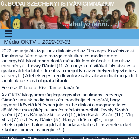
ÚJBUDAI SZÉCHENYI ISTVÁN GIMNÁZIUM
...ahol jó lenni... :)
Média OKTV ::
2022-03-31
2022 januárja óta izgultunk diákjainkért az Országos Középiskolai
Tanulmányi Versenyen mozgóképkultúra és médiaismeret
tantárgyból. Most már a döntő második fordulójának is tudjuk az
eredményét:
Lévay Dániel
(11. A) nagyszerű vitákat folytatva és a
gyakorlati feladatot is kreatívan megoldva az
5. helyen fejezte be
a
versenyt. :) A tehetséges, rendkívüli vizuális látásmóddal megáldott
tanulónknak szívből
gratulálunk
!
Felkészítő tanára: Kiss Tamás tanár úr
Az OKTV Magyarország legrangosabb tanulmányi versenye.
Gimnáziumunk pedig büszkén mondhatja el magáról, hogy
egymást követő két évben jutottak be diákjai a megmérettetés
döntőjébe mozgóképkultúra és médiaismeretből. Tavaly Szabó
Noémi (7.) és Kárnyáczki László (1.), idén Kásler Zalán (11.), Víg
Míra (7.) és Lévay Dániel (5.). Nagyon köszönjük, hogy
tehetségükkel, bátorságukkal, kitartásukkal és filmszeretetükkel
iskolánk hírnevét is öregbítik! :)
1111 Budapest XI., Egry József utca 3. :: email:
titkarsag@szig.edu.hu
:: tel: +36 1