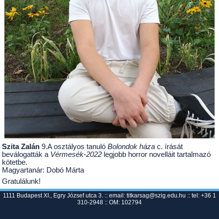
Szita Zalán
9.A osztályos tanuló
Bolondok háza
c. írását
beválogatták a
Vérmesék-2022
legjobb horror novelláit tartalmazó
kötetbe.
Magyartanár: Dobó Márta
Gratulálunk!
1111 Budapest XI., Egry József utca 3. :: email:
titkarsag@szig.edu.hu
:: tel: +36 1
310-2948 :: OM: 102794