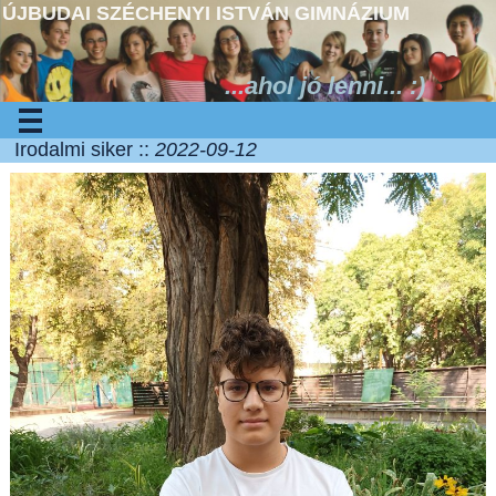
ÚJBUDAI SZÉCHENYI ISTVÁN GIMNÁZIUM
...ahol jó lenni... :)
Irodalmi siker ::
2022-09-12