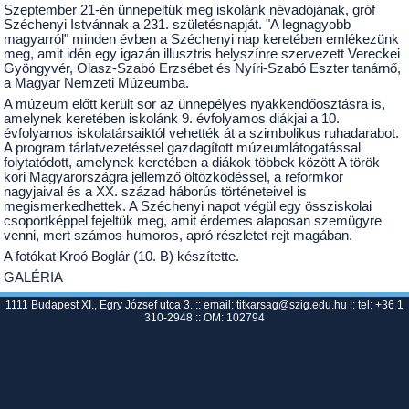
Szeptember 21-én ünnepeltük meg iskolánk névadójának, gróf
Széchenyi Istvánnak a 231. születésnapját. "A legnagyobb
magyarról" minden évben a Széchenyi nap keretében emlékezünk
meg, amit idén egy igazán illusztris helyszínre szervezett Vereckei
Gyöngyvér, Olasz-Szabó Erzsébet és Nyíri-Szabó Eszter tanárnő,
a Magyar Nemzeti Múzeumba.
A múzeum előtt került sor az ünnepélyes nyakkendőosztásra is,
amelynek keretében iskolánk 9. évfolyamos diákjai a 10.
évfolyamos iskolatársaiktól vehették át a szimbolikus ruhadarabot.
A program tárlatvezetéssel gazdagított múzeumlátogatással
folytatódott, amelynek keretében a diákok többek között A török
kori Magyarországra jellemző öltözködéssel, a reformkor
nagyjaival és a XX. század háborús történeteivel is
megismerkedhettek. A Széchenyi napot végül egy össziskolai
csoportképpel fejeltük meg, amit érdemes alaposan szemügyre
venni, mert számos humoros, apró részletet rejt magában.
A fotókat Kroó Boglár (10. B) készítette.
GALÉRIA
1111 Budapest XI., Egry József utca 3. :: email:
titkarsag@szig.edu.hu
:: tel: +36 1
310-2948 :: OM: 102794