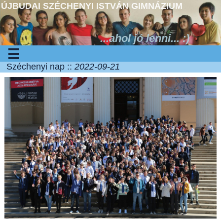
ÚJBUDAI SZÉCHENYI ISTVÁN GIMNÁZIUM
...ahol jó lenni... :)
Széchenyi nap ::
2022-09-21