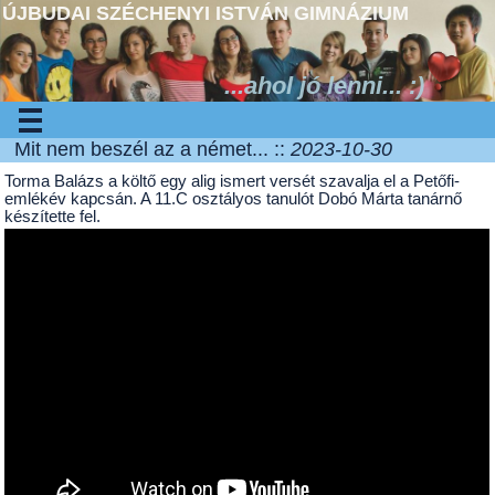
ÚJBUDAI SZÉCHENYI ISTVÁN GIMNÁZIUM
...ahol jó lenni... :)
Mit nem beszél az a német... ::
2023-10-30
Torma Balázs a költő egy alig ismert versét szavalja el a Petőfi-
emlékév kapcsán. A 11.C osztályos tanulót Dobó Márta tanárnő
készítette fel.