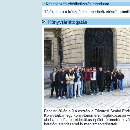
:: Készpénzes ebédbefizetés márciusra
Tájékoztató a készpénzes ebédbefizetésről:
ebedb
Könyvtárlátogatás
Február 20-án a 9.a osztály a Fővárosi Szabó Ervi
Könyvtárban egy könyvtárismereti foglalkozáson ve
ahol a csodálatos eklektikus épület történetén kívü
katalógusrendszerrel is megismerkedhettek.