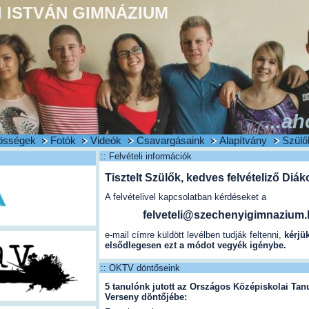
 ISTVÁN GIMNÁZIUM
...ah
össégek
Fotók
Videók
Csavargásaink
Alapítvány
Szülő
:: Felvételi információk
Tisztelt Szülők, kedves felvételiző Diák
A felvételivel kapcsolatban kérdéseket a
felveteli@szechenyigimnazium
e-mail címre küldött levélben tudják feltenni,
kérjü
elsődlegesen ezt a módot vegyék igénybe.
:: OKTV döntőseink
5 tanulónk jutott az Országos Középiskolai Ta
Verseny döntőjébe: