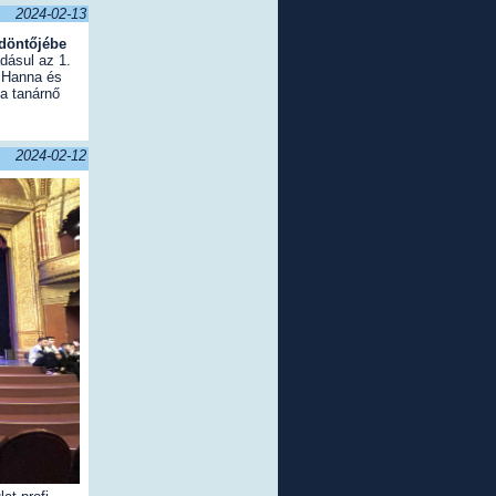
2024-02-13
döntőjébe
dásul az 1.
r Hanna és
a tanárnő
2024-02-12