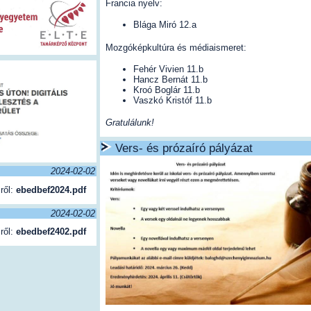
Francia nyelv:
Blága Miró 12.a
Mozgóképkultúra és médiaismeret:
Fehér Vivien 11.b
Hancz Bernát 11.b
Kroó Boglár 11.b
Vaszkó Kristóf 11.b
Gratulálunk!
Vers- és prózaíró pályázat
2024-02-02
ről:
ebedbef2024.pdf
2024-02-02
ről:
ebedbef2402.pdf