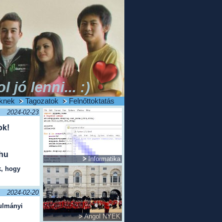
ol jó lenni... :)
knek
Tagozatok
Felnőttoktatás
2024-02-23
ok!
.hu
Informatika
k, hogy
2024-02-20
nulmányi
Angol NYEK