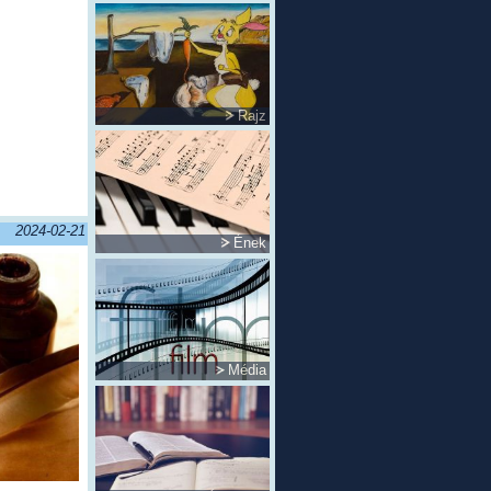
Rajz
2024-02-21
Ének
Média