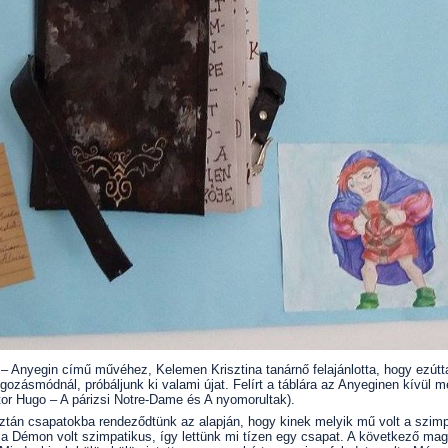
 – Anyegin című művéhez, Kelemen Krisztina tanárnő felajánlotta, hogy ezútt
zásmódnál, próbáljunk ki valami újat. Felírt a táblára az Anyeginen kívül 
r Hugo – A párizsi Notre-Dame és A nyomorultak).
ztán csapatokba rendeződtünk az alapján, hogy kinek melyik mű volt a szimp
 Démon volt szimpatikus, így lettünk mi tízen egy csapat. A következő mag