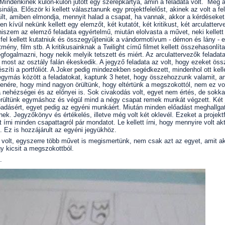
Mindenkinek külön-külön jutott egy szerepkártya, amin a feladata volt. Még 
sinálja. Először ki kellett választanunk egy projektfelelőst, akinek az volt a f
ilt, amiben elmondja, mennyit halad a csapat, ha vannak, akkor a kérdéseket
 kívül nekünk kellett egy elemzőt, két kutatót, két kritikust, két arculatterv
hiszem az elemző feladata egyértelmű, miután elolvasta a művet, neki kellett
fel kellett kutatniuk és összegyűjteniük a vándormotívum - démon és lány - 
tmény, film stb. A kritikusainknak a Twilight című filmet kellett összehasonlít
fogalmazni, hogy nekik melyik tetszett és miért. Az arculattervezők feladata
most az osztály falán ékeskedik. A jegyző feladata az volt, hogy ezeket össz
íti a portfóliót. A Joker pedig mindezekben segédkezett, mindenhol ott kelle
 egymás között a feladatokat, kaptunk 3 hetet, hogy összehozzunk valamit, a
llenére, hogy mind nagyon örültünk, hogy eltértünk a megszokottól, nem ez vol
nehézségei és az előnyei is. Sok civakodás volt, egyet nem értés, de sokka
rültünk egymáshoz és végül mind a négy csapat remek munkát végzett. Két 
adásért, egyet pedig az egyéni munkáért. Miután minden előadást meghallga
knek. Jegyzőkönyv és értékelés, illetve még volt két oklevél. Ezeket a projekt
tt írni minden csapattagról pár mondatot. Le kellett írni, hogy mennyire volt ak
b. Ez is hozzájárult az egyéni jegyükhöz.
volt, egyszerre több művet is megismertünk, nem csak azt az egyet, amit ak
y kicsit a megszokottból.
.