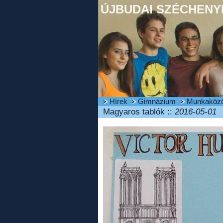
ÚJBUDAI SZÉCHENYI
Hírek
Gimnázium
Munkaköz
Magyaros tablók ::
2016-05-01