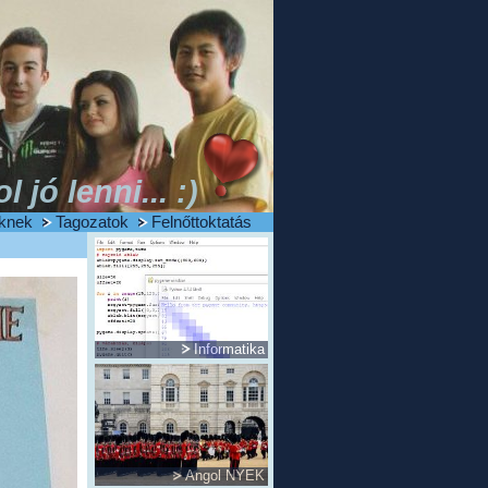
ol jó lenni... :)
knek
Tagozatok
Felnőttoktatás
Informatika
Angol NYEK