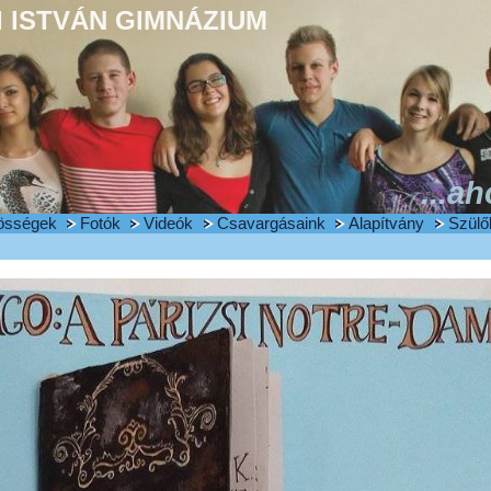
 ISTVÁN GIMNÁZIUM
...ah
össégek
Fotók
Videók
Csavargásaink
Alapítvány
Szülő