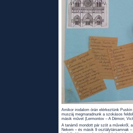
Amikor irodalom órán elérkeztünk Puskin
muszáj megmaradnunk a szokásos feldolgo
másik művet (Lermontov – A Démon; Victo
A tanárnő mondott pár szót a művekről, a
Nekem – és másik 9 osztálytársamnak – a