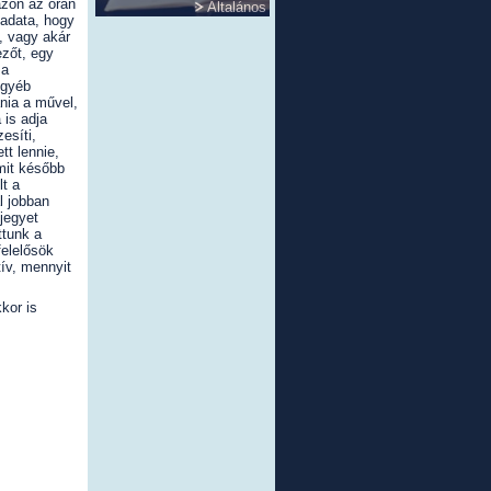
azon az órán
Általános
eladata, hogy
, vagy akár
ezőt, egy
 a
egyéb
ania a művel,
 is adja
esíti,
tt lennie,
mit később
t a
l jobban
jegyet
ttunk a
felelősök
tív, mennyit
kor is