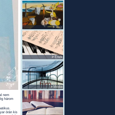
Rajz
Ének
Média
al nem
még három
atikus.
yar órán kis