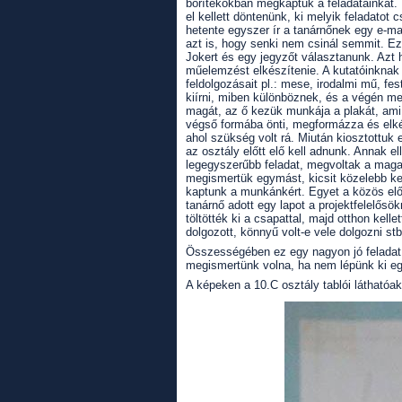
borítékokban megkaptuk a feladatainkat. 
el kellett döntenünk, ki melyik feladatot c
hetente egyszer ír a tanárnőnek egy e-ma
azt is, hogy senki nem csinál semmit. Ezen
Jokert és egy jegyzőt választanunk. Azt 
műelemzést elkészítenie. A kutatóinknak 
feldolgozásait pl.: mese, irodalmi mű, fes
kiírni, miben különböznek, és a végén meg
magát, az ő kezük munkája a plakát, ami 
végső formába önti, megformázza és elkész
ahol szükség volt rá. Miután kiosztottuk
az osztály előtt elő kell adnunk. Annak e
legegyszerűbb feladat, megvoltak a maga 
megismertük egymást, kicsit közelebb ke
kaptunk a munkánkért. Egyet a közös elő
tanárnő adott egy lapot a projektfelelősö
töltötték ki a csapattal, majd otthon kelle
dolgozott, könnyű volt-e vele dolgozni st
Összességében ez egy nagyon jó feladat 
megismertünk volna, ha nem lépünk ki eg
A képeken a 10.C osztály tablói láthatóak