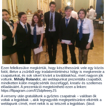
Ezen fellelkesülve megkértük, hogy készíthessünk vele egy közös
fotót, illetve a zsűriből egy irodalomtörténész hölgy is megkereste a
csapatunkat, és sok sikert kívánt a továbbiakhoz, mert nagyon jók
voltunk.
Mihály Roland
ot, aki weblapunkat prezentálta csapatból,
mindketten külön megdicsérték összefüggő, kreatív és szellemes
előadásáért. A prezentáció megtekinthető ezen a linken:
https://flipagram.com/f/15dpfeeeyJS
A verseny után gratuláltunk a győztes csapatnak – valóban ők
voltak a legjobbak -, akik legnagyobb meglepetésünkre elkérték a
weblapunk címét, mert nekik is az tetszett a legjobban. (lásd: