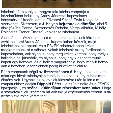
Iskolánk 11. osztályos magyar fakultációs csoportja a
közelmúltban indult egy Arany Jánossal kapcsolatos
könyvtárvetélkedőn, amit a Fővárosi Szabó Ervin Könyvtár
szervezett. Sikeresen, a
4. helyen bejutottak a döntőbe
, ahol 5
diák (Szűcs Panna, Szerencsés Rebeka, Varga Viktória, Mihály
Roland és Franer Emese) képviselte iskolánkat.
A döntőben először be kellett mutatnunk az általunk létrehozott
weblapot, ami Arany Jánossal kapcsolatban készült, majd
feladatlapokat kaptunk és a FSzEK adatbázisában kellett
megkeresnünk rá a választ. Voltak feladatok Arany fordításaival
kapcsolatban, volt olyan is, hogy meg kellett keresni, hogy melyik
balladája hol játszódik, és olyan is, hogy egyik csapattársunk
kapott egy könyvet, és el kellett magyaráznia, hogy melyik könyv
van a kezében, a többieknek pedig ki kellett találniuk.
Bár a csapatunk végül az
összesítésben 6. hely
et hozta el, ami
miatt egy kicsit mindnyájan csalódottak voltunk, így is hatalmas
élmény volt. Ugyanis az oklevelek kiosztása után külön a mi
csapatunkhoz odajött
Dippold Péter
– a zsűri elnöke és a FSzEK
igazgatója -, és
szóbeli különdíjban részesített bennünke
t. Hogy
a szavaival éljek, számára mi voltunk
„a legirodalmibb csapat, a mi
weblapunk volt a kedvence”
.