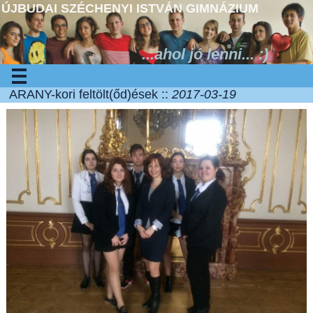
ÚJBUDAI SZÉCHENYI ISTVÁN GIMNÁZIUM
...ahol jó lenni... :)
ARANY-kori feltölt(őd)ések ::
2017-03-19