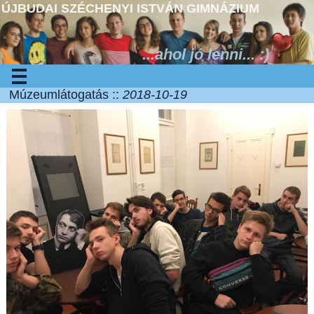
ÚJBUDAI SZÉCHENYI ISTVÁN GIMNÁZIUM
...ahol jó lenni... :)
Múzeumlátogatás ::
2018-10-19