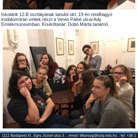
Iskolánk 12.B osztályának tanulói okt. 19-én rendhagyó
irodalomórán vettek részt a Veres Pálné utcai
Ady
Emlékmúzeum
ban. Kísérőtanár: Dobó Márta tanárnő.
1111 Budapest XI., Egry József utca 3. :: email:
titkarsag@szig.edu.hu
:: tel: +36 1