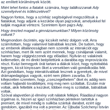
az említett körülmények között.
Miért lehet fontos a fiatalok számára, hogy találkozzanak Ady
személyével és költészetével?
Nagyon fontos, hogy a színház segítségével megszólítsuk a
fiatalokat, hogy adjunk a kezükbe olyan pajzsokat, amelyekkel fel
tudják magukat vértezni. Szerintem ilyen pajzs Ady.
Hogy érezted magad a gimnáziumunkban? Milyen közönség
voltunk?
Megmondom őszintén, egy kicsikét nehéz dolgom volt. Arra
számítottam, hogy valamivel bátrabbak lesztek. De tudom, hogy
az emberek általánosságban nem szeretik az interakciót egy
színházban, mert ők nem azért mennek, hogy csináljanak valamit,
hanem hogy végignézzenek egy előadást. Nyilván ez valakinek
kellemetlen, de mi direkt beépítettünk a darabba egy improvizációs
részt. Kvázi bemegyek órát tartani a diákok közé, hogy nyitottabbá
tegyem, kicsit kinyissam őket a versekben való gondolkodás felé.
Azt gondoltam, hogy interaktívabbak lesznek a gyerekek, de mivel
drámapedagógus vagyok, ezért nem jöttem zavarba. Én
kifejezetten szeretem, hogy „cseszegethetem” őket és addig nem
voltam hajlandó továbblépni, míg meg nem szólaltak. Ezután már
voltak, akik feltették a kezüket, többen meg is szólaltak, bátrabbak
voltak.
Szóval alapvetően jó élmény volt nálatok fellépni. Ráadásul nagyon
izgalmas is, hiszen az igazi színházban pénteken tartottuk a
premiert, de mivel mindig is sulikba szántuk darabot, ezért úgy
gondolom, igazából ma volt a premier. Az Újbudai Széchenyi István