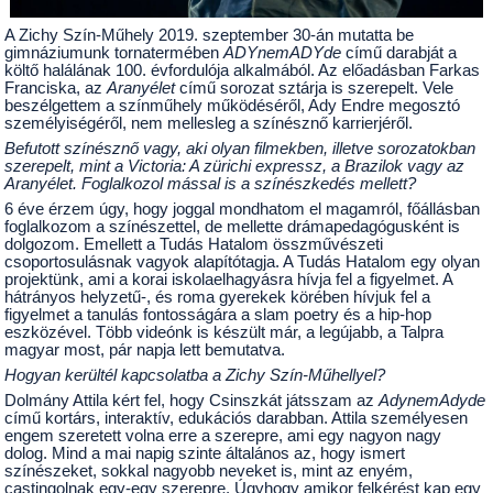
A Zichy Szín-Műhely 2019. szeptember 30-án mutatta be
gimnáziumunk tornatermében
ADYnemADYde
című darabját a
költő halálának 100. évfordulója alkalmából. Az előadásban Farkas
Franciska, az
Aranyélet
című sorozat sztárja is szerepelt. Vele
beszélgettem a színműhely működéséről, Ady Endre megosztó
személyiségéről, nem mellesleg a színésznő karrierjéről.
Befutott színésznő vagy, aki olyan filmekben, illetve sorozatokban
szerepelt, mint a Victoria: A zürichi expressz, a Brazilok vagy az
Aranyélet. Foglalkozol mással is a színészkedés mellett?
6 éve érzem úgy, hogy joggal mondhatom el magamról, főállásban
foglalkozom a színészettel, de mellette drámapedagógusként is
dolgozom. Emellett a Tudás Hatalom összművészeti
csoportosulásnak vagyok alapítótagja. A Tudás Hatalom egy olyan
projektünk, ami a korai iskolaelhagyásra hívja fel a figyelmet. A
hátrányos helyzetű-, és roma gyerekek körében hívjuk fel a
figyelmet a tanulás fontosságára a slam poetry és a hip-hop
eszközével. Több videónk is készült már, a legújabb, a
Talpra
magyar
most, pár napja lett bemutatva.
Hogyan kerültél kapcsolatba a Zichy Szín-Műhellyel?
Dolmány Attila kért fel, hogy Csinszkát játsszam az
AdynemAdyde
című kortárs, interaktív, edukációs darabban. Attila személyesen
engem szeretett volna erre a szerepre, ami egy nagyon nagy
dolog. Mind a mai napig szinte általános az, hogy ismert
színészeket, sokkal nagyobb neveket is, mint az enyém,
castingolnak egy-egy szerepre. Úgyhogy amikor felkérést kap egy