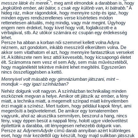
messze látok és merek.”
, meg amit elmondok a darabban is, hogy
„legkülönb ember, aki bátor, s csak egy különb van, ki bátrabb.”
A
hideg ráz, mikor rágondolok, hogy mennyire szép és igaz, hogy
minden egyes rendszerellenes verse kísérteties módon
rettenetesen aktuális, még mindig, vagy már megint. Úgyhogy
engem nem érdekel, hogy kivel hogy volt, foglalkozott-e a
vérbajával, stb. Az utókor számára ez csupán egy érdekesség
lehet.
Persze ha abban a korban női szemmel kellett volna Adyra
néznem, azt gondolom, inkább messziről elkerültem volna. De
akkor sem vitathatom el azt, hogy mennyire fantasztikus verseket
írt. A költészete nem lesz attól kevesebb, hogy kicsapongó életet
élt. Számomra nem vesz el sem Ady, sem más művészetéből,
hogy magánéletét tekintve miként lehet megítélni. Egyszerűen
nincs összefüggésben a kettő.
Mennyivel volt másabb egy gimnáziumban játszani, mint –
mondjuk – egy igazi színházban?
Nehéz dolgunk volt nagyon. A színházban technikailag minden
eszköznek megvan a helye. Amikor ott játszik az ember, a fény
miatt, a technika miatt, a megemelt színpad miatt kényelemben
érzi magát a színész. Mert tudom, hogy például kapok fényt, ami
megerősíti a bejövetelemet. De amikor egy tornateremben
vagyunk, ahol az akusztika semmilyen, beszorul a hang, nincs
fény, vagy éppen besüt a nappali fény, holott ugye videóvetítést
építettünk a darabba, ott lényegesen nehezebb dolgunk van.
Persze az
AdynemAdyde
című darab annyiban azért különleges
eset, hogy már kezdettől úgy készült, hogy majd sulikban játsszuk