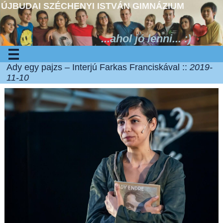
ÚJBUDAI SZÉCHENYI ISTVÁN GIMNÁZIUM
...ahol jó lenni... :)
Ady egy pajzs – Interjú Farkas Franciskával ::
2019-
11-10