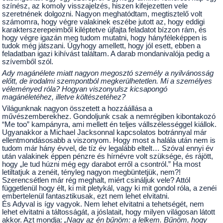
színész, az komoly visszajelzés, hiszen kifejezetten vele
szeretnének dolgozni. Nagyon meghatódtam, megtisztelő volt
számomra, hogy végre valakinek eszébe jutott az, hogy eddigi
karakterszerepeimből kiléptetve újfajta feladatot bízzon rám, és
hogy végre igazán meg tudom mutatni, hogy hányféleképpen is
tudok még játszani. Úgyhogy amellett, hogy jól esett, ebben a
feladatban igazi kihívást találtam. A darab mondanivalója pedig a
szívemből szól.
Ady magánélete miatt nagyon megosztó személy a nyilvánosság
előtt, de irodalmi szempontból megkerülhetetlen. Mi a személyes
véleményed róla? Hogyan viszonyulsz kicsapongó
magánéletéhez, illetve költészetéhez?
Világunknak nagyon összetett a hozzáállása a
művészemberekhez. Gondoljunk csak a nemrégiben kibontakozó
“Me too” kampányra, ami mellett én teljes vállszélességgel kiállok.
Ugyanakkor a Michael Jacksonnal kapcsolatos botránnyal már
ellentmondásosabb a viszonyom. Hogy most a halála után nem is
tudom már hány évvel, de tíz év legalább eltelt… Szóval ennyi év
után valakinek éppen pénzre és hírnévre volt szüksége, és rájött,
hogy „le tud húzni még egy darabot erről a csontról.” Ha most
letiltatjuk a zenéit, tényleg nagyon megbüntetjük, nem?!
Szerencsétlen már rég meghalt, miért csináljuk vele? Attól
függetlenül hogy élt, ki mit pletykál, vagy ki mit gondol róla, a zenéi
embertelenül fantasztikusak, ezt nem lehet elvitatni.
És Adyval is így vagyok. Nem lehet elvitatni a tehetségét, nem
lehet elvitatni a táltosságát, a jóslatait, hogy milyen világosan látott
akkor. Azt mondja:
„Nagy az én bűnöm: a lelkem. Bűnöm, hogy