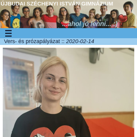
ÚJBUDAI SZÉCHENYI ISTVÁN GIMNÁZIUM
...ahol jó lenni... :)
Vers- és prózapályázat ::
2020-02-14