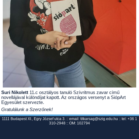
Suri Nikolett
11.c osztályos tanuló Szívritmus zavar című
novellájával különdíjat kapott. Az
országos versenyt
a SiópArt
Egyesület szervezte.
Gratulálunk a Szerzőnek!
1111 Budapest XI., Egry József utca 3. :: email:
titkarsag@szig.edu.hu
:: tel: +36 1
310-2948 :: OM: 102794