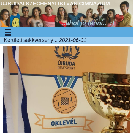
ÚJBUDAI SZÉCHENYI ISTVÁN GIMNÁZIUM
...ahol jó lenni... :)
Kerületi sakkverseny ::
2021-06-01