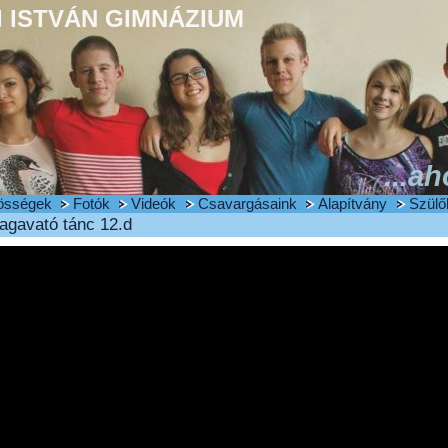
 ISTVÁN GIMNÁZIUM
...ah
össégek
Fotók
Videók
Csavargásaink
Alapítvány
Szülő
agavató tánc 12.d