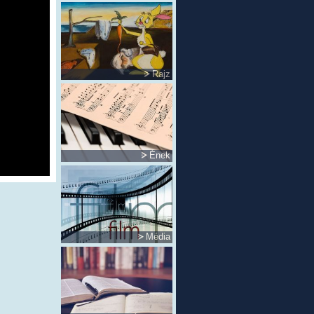
Rajz
Ének
Média