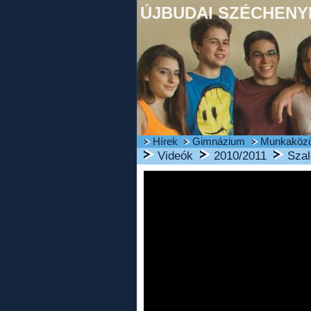
ÚJBUDAI SZÉCHENYI
Hírek
Gimnázium
Munkaköz
Videók
2010/2011
Szal