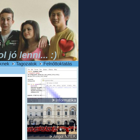
ol jó lenni... :)
knek
Tagozatok
Felnőttoktatás
Informatika
Angol NYEK