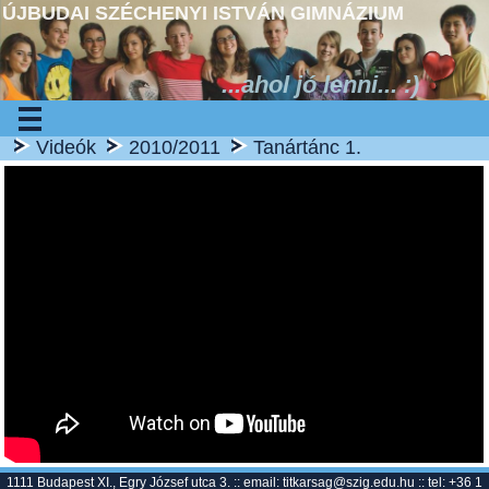
ÚJBUDAI SZÉCHENYI ISTVÁN GIMNÁZIUM
...ahol jó lenni... :)
Videók
2010/2011
Tanártánc 1.
1111 Budapest XI., Egry József utca 3. :: email:
titkarsag@szig.edu.hu
:: tel: +36 1