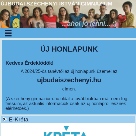
ÚJBUDAI SZÉCHENYI ISTVÁN GIMNÁZIUM
...ahol jó lenni... :)
ÚJ HONLAPUNK
Kedves Érdeklődők!
A 2024/25-ös tanévtől az új honlapunk üzemel az
ujbudaiszechenyi.hu
címen.
(A szechenyigimnazium.hu oldal a továbbiakban már nem fog
frissülni, az aktuális információk csak az új honlapról lesznek
elérhetőek.)
E-Kréta