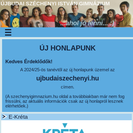
ÚJBUDAI SZÉCHENYI ISTVÁN GIMNÁZIUM
...ahol jó lenni... :)
ÚJ HONLAPUNK
Kedves Érdeklődők!
A 2024/25-ös tanévtől az új honlapunk üzemel az
ujbudaiszechenyi.hu
címen.
(A szechenyigimnazium.hu oldal a továbbiakban már nem fog
frissülni, az aktuális információk csak az új honlapról lesznek
elérhetőek.)
E-Kréta