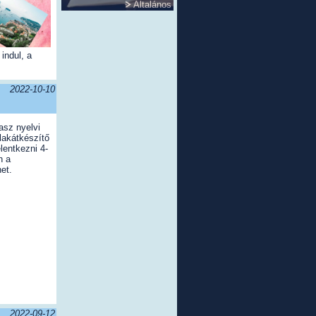
Általános
indul, a
2022-10-10
asz nyelvi
akátkészítő
elentkezni 4-
n a
et.
2022-09-12