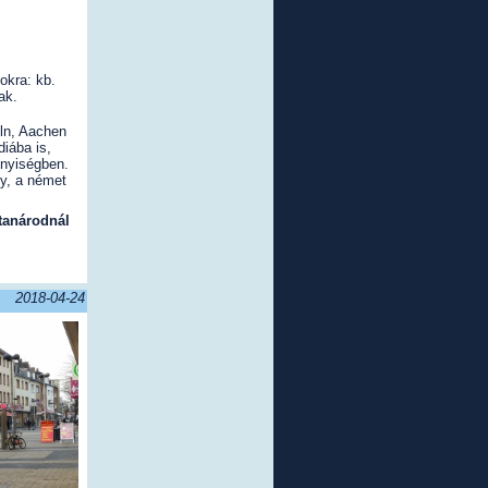
okra: kb.
ak.
ln, Aachen
diába is,
nnyiségben.
y, a német
ttanárodnál
2018-04-24