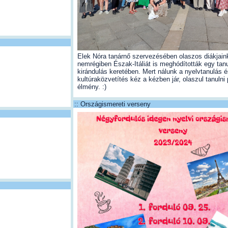
Elek Nóra tanárnő szervezésében olaszos diákjain
nemrégiben Észak-Itáliát is meghódították egy tan
kirándulás keretében. Mert nálunk a nyelvtanulás é
kultúraközvetítés kéz a kézben jár, olaszul tanulni 
élmény. :)
:: Országismereti verseny