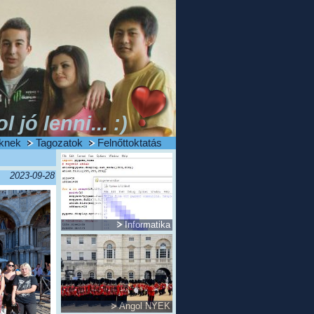
ol jó lenni... :)
knek
Tagozatok
Felnőttoktatás
2023-09-28
Informatika
Angol NYEK