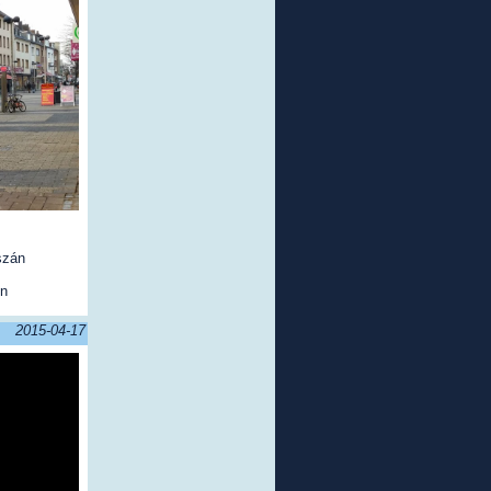
szán
én
2015-04-17