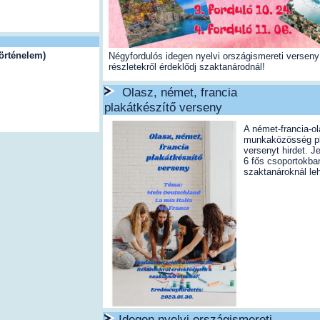
örténelem)
Négyfordulós idegen nyelvi országismereti verseny 
részletekről érdeklődj szaktanárodnál!
Olasz, német, francia
plakátkészítő verseny
A német-francia-ol
munkaközösség pl
versenyt hirdet. J
6 fős csoportokba
szaktanároknál leh
Idegen nyelvi országismereti