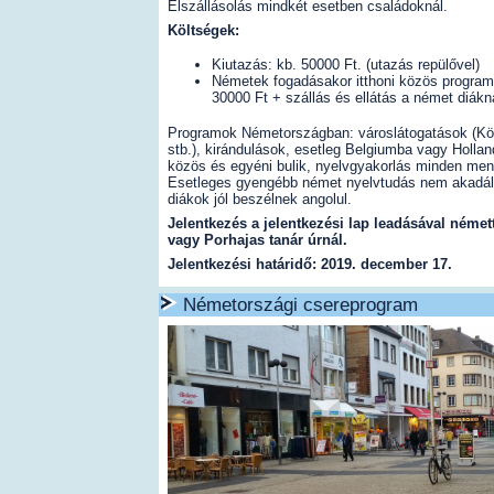
Elszállásolás mindkét esetben családoknál.
Költségek:
Kiutazás: kb. 50000 Ft. (utazás repülővel)
Németek fogadásakor itthoni közös program
30000 Ft + szállás és ellátás a német diákn
Programok Németországban: városlátogatások (Kö
stb.), kirándulások, esetleg Belgiumba vagy Hollan
közös és egyéni bulik, nyelvgyakorlás minden me
Esetleges gyengébb német nyelvtudás nem akadál
diákok jól beszélnek angolul.
Jelentkezés a jelentkezési lap leadásával néme
vagy Porhajas tanár úrnál.
Jelentkezési határidő: 2019. december 17.
Németországi csereprogram