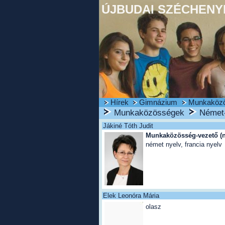
ÚJBUDAI SZÉCHENYI
Hírek
Gimnázium
Munkaköz
Munkaközösségek
Német-
Jákiné Tóth Judit
Munkaközösség-vezető (né
német nyelv, francia nyelv
Elek Leonóra Mária
olasz