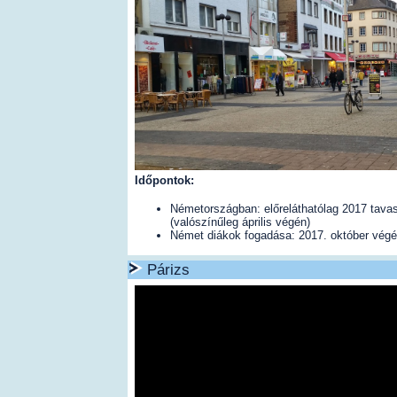
Időpontok:
Németországban: előreláthatólag 2017 tava
(valószínűleg április végén)
Német diákok fogadása: 2017. október vég
Párizs