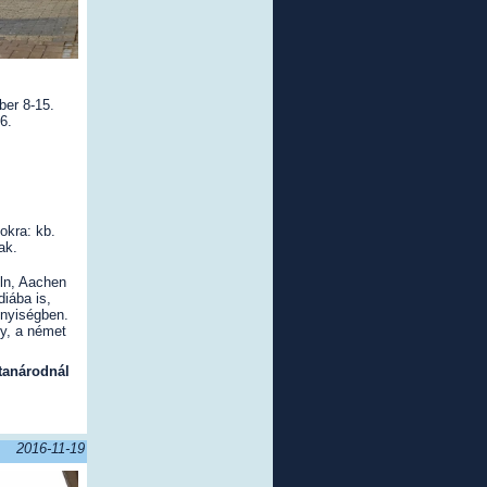
ber 8-15.
6.
okra: kb.
ak.
ln, Aachen
diába is,
nnyiségben.
y, a német
ttanárodnál
2016-11-19