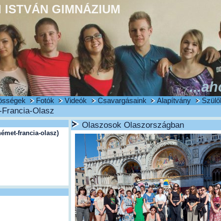
 ISTVÁN GIMNÁZIUM
...ah
össégek
Fotók
Videók
Csavargásaink
Alapítvány
Szülő
Francia-Olasz
Olaszosok Olaszországban
met-francia-olasz)