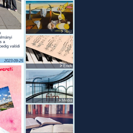
Rajz
k
ulmányi
s a
pedig valódi
2023-09-25
Ének
Média