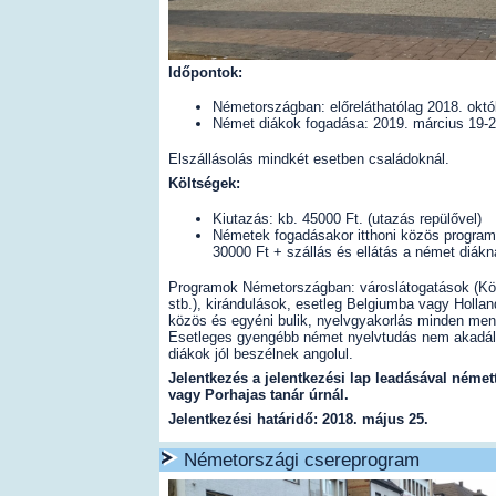
Időpontok:
Németországban: előreláthatólag 2018. októ
Német diákok fogadása: 2019. március 19-2
Elszállásolás mindkét esetben családoknál.
Költségek:
Kiutazás: kb. 45000 Ft. (utazás repülővel)
Németek fogadásakor itthoni közös program
30000 Ft + szállás és ellátás a német diákn
Programok Németországban: városlátogatások (Kö
stb.), kirándulások, esetleg Belgiumba vagy Hollan
közös és egyéni bulik, nyelvgyakorlás minden me
Esetleges gyengébb német nyelvtudás nem akadál
diákok jól beszélnek angolul.
Jelentkezés a jelentkezési lap leadásával néme
vagy Porhajas tanár úrnál.
Jelentkezési határidő: 2018. május 25.
Németországi csereprogram