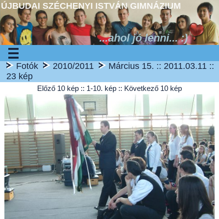
ÚJBUDAI SZÉCHENYI ISTVÁN GIMNÁZIUM
...ahol jó lenni... :)
Fotók
2010/2011
Március 15. :: 2011.03.11 ::
23 kép
Előző 10 kép
:: 1-10. kép ::
Következő 10 kép