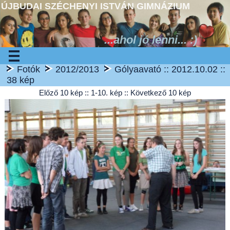
ÚJBUDAI SZÉCHENYI ISTVÁN GIMNÁZIUM
...ahol jó lenni... :)
Fotók
2012/2013
Gólyaavató :: 2012.10.02 ::
38 kép
Előző 10 kép
:: 1-10. kép ::
Következő 10 kép