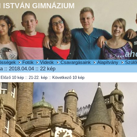
 ISTVÁN GIMNÁZIUM
...ah
össégek
Fotók
Videók
Csavargásaink
Alapítvány
Szülő
a :: 2018.04.04 :: 22 kép
Előző 10 kép
:: 21-22. kép ::
Következő 10 kép