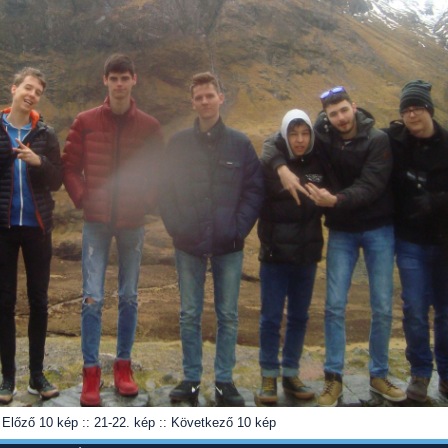
Előző 10 kép
:: 21-22. kép ::
Következő 10 kép