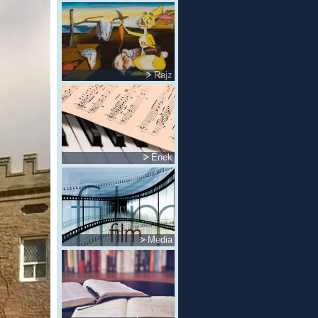
Rajz
Ének
Média