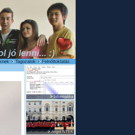
ol jó lenni... :)
knek
Tagozatok
Felnőttoktatás
Informatika
Angol NYEK