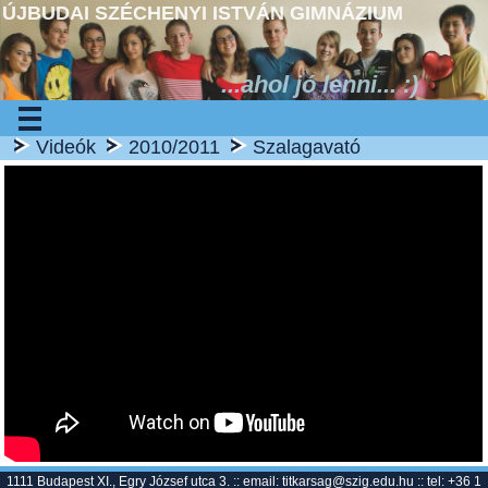
ÚJBUDAI SZÉCHENYI ISTVÁN GIMNÁZIUM
...ahol jó lenni... :)
Videók
2010/2011
Szalagavató
1111 Budapest XI., Egry József utca 3. :: email:
titkarsag@szig.edu.hu
:: tel: +36 1