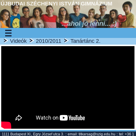
ÚJBUDAI SZÉCHENYI ISTVÁN GIMNÁZIUM
...ahol jó lenni... :)
Videók
2010/2011
Tanártánc 2.
1111 Budapest XI., Egry József utca 3. :: email:
titkarsag@szig.edu.hu
:: tel: +36 1